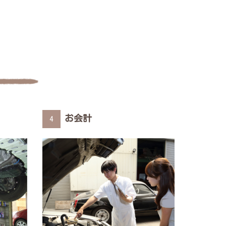
お会計
4